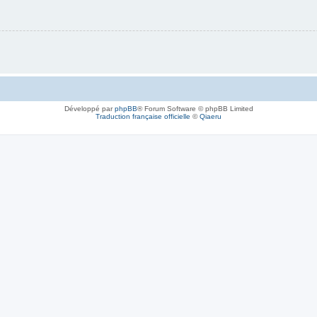
Développé par
phpBB
® Forum Software © phpBB Limited
Traduction française officielle
©
Qiaeru