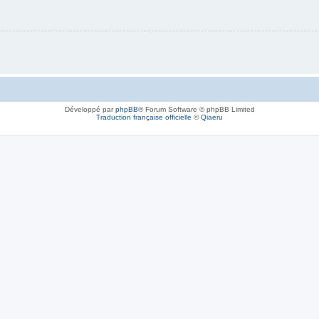
Développé par
phpBB
® Forum Software © phpBB Limited
Traduction française officielle
©
Qiaeru