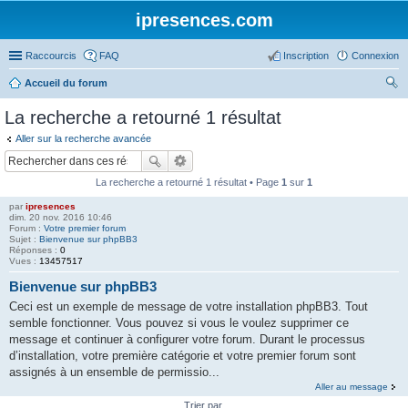
ipresences.com
Raccourcis
FAQ
Inscription
Connexion
Accueil du forum
ec
La recherche a retourné 1 résultat
her
Aller sur la recherche avancée
ch
er
La recherche a retourné 1 résultat • Page
1
sur
1
par
ipresences
dim. 20 nov. 2016 10:46
Forum :
Votre premier forum
Sujet :
Bienvenue sur phpBB3
Réponses :
0
Vues :
13457517
Bienvenue sur phpBB3
Ceci est un exemple de message de votre installation phpBB3. Tout
semble fonctionner. Vous pouvez si vous le voulez supprimer ce
message et continuer à configurer votre forum. Durant le processus
d’installation, votre première catégorie et votre premier forum sont
assignés à un ensemble de permissio...
Aller au message
Trier par