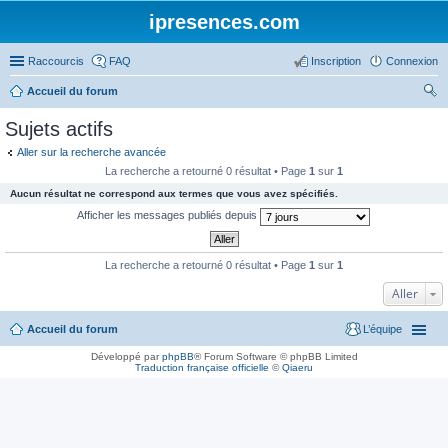
ipresences.com
Raccourcis
FAQ
Inscription
Connexion
Accueil du forum
ec
Sujets actifs
her
Aller sur la recherche avancée
ch
La recherche a retourné 0 résultat • Page
1
sur
1
er
Aucun résultat ne correspond aux termes que vous avez spécifiés.
Afficher les messages publiés depuis
La recherche a retourné 0 résultat • Page
1
sur
1
Aller
Accueil du forum
L’équipe
Développé par
phpBB
® Forum Software © phpBB Limited
Traduction française officielle
©
Qiaeru